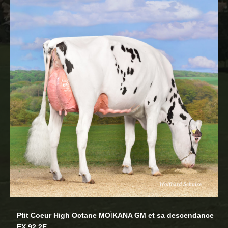
Ptit Coeur High Octane MO
Ï
KANA GM et sa descendance
EX 92 2E