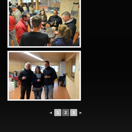
◄
1
2
3
►