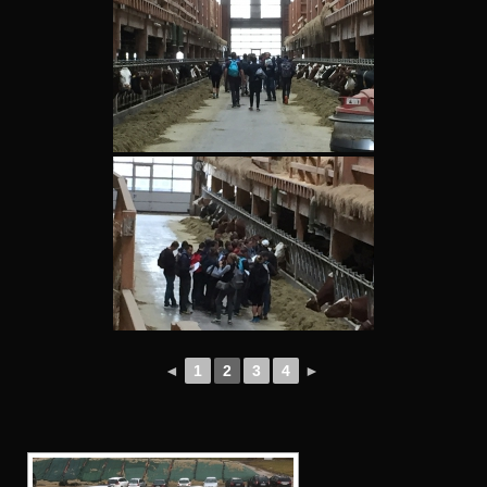
◄
1
2
3
4
►